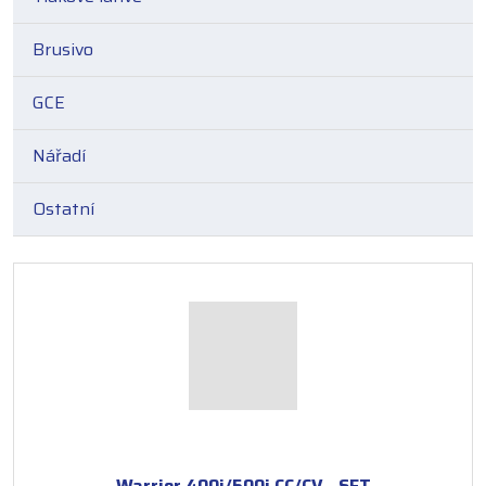
Brusivo
GCE
Nářadí
Ostatní
Warrior 400i/500i CC/CV - SET