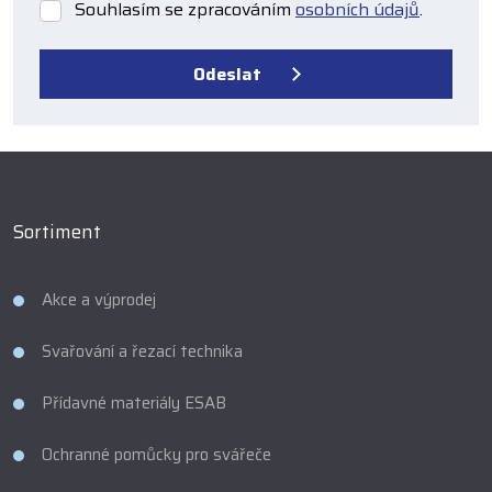
Souhlasím se zpracováním
osobních údajů
.
Souhlasím
se
zpracováním
Odeslat
osobních
údajů
.
Formulář
se
nepodařilo
odeslat.
Sortiment
Akce a výprodej
Svařování a řezací technika
Přídavné materiály ESAB
Ochranné pomůcky pro svářeče