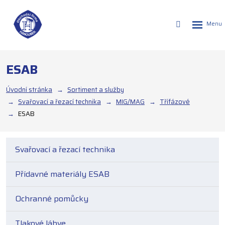
Rozbalen
Vyhledáván
menu
ESAB
Úvodní stránka
Sortiment a služby
Svařovací a řezací technika
MIG/MAG
Třífázové
ESAB
Svařovací a řezací technika
Přídavné materiály ESAB
Ochranné pomůcky
Tlakové láhve