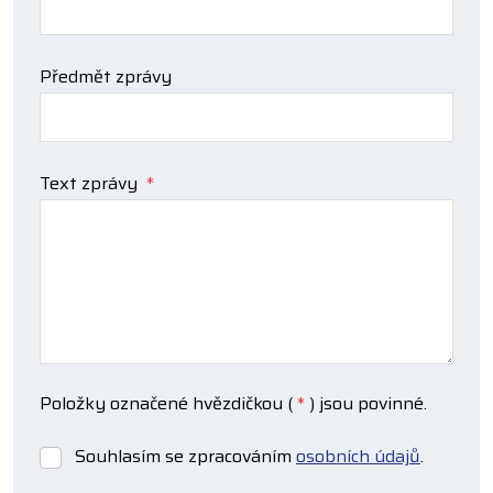
Předmět zprávy
Text zprávy
*
Položky označené hvězdičkou (
*
) jsou povinné.
Souhlasím se zpracováním
osobních údajů
.
Souhlasím
se