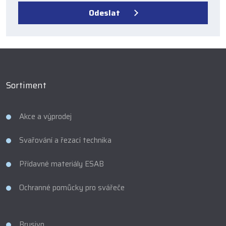
zpracováním
Odeslat
osobních
údajů
.
Formulář
se
nepodařilo
odeslat.
Sortiment
Akce a výprodej
Svařování a řezací technika
Přídavné materiály ESAB
Ochranné pomůcky pro svářeče
Brusivo