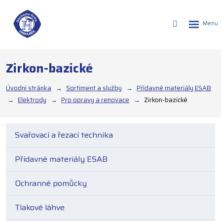
Rozbalen
Vyhledáván
menu
Zirkon-bazické
Úvodní stránka
Sortiment a služby
Přídavné materiály ESAB
Elektrody
Pro opravy a renovace
Zirkon-bazické
Svařovací a řezací technika
Přídavné materiály ESAB
Ochranné pomůcky
Tlakové láhve