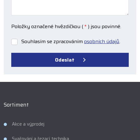
Položky označené hvězdičkou (
*
) jsou povinné.
Souhlasím se zpracováním
osobních údajů
.
Souhlasím
se
zpracováním
Odeslat
osobních
údajů
.
Formulář
se
nepodařilo
odeslat.
Sortiment
Akce a výprodej
Svařování a řezací technika