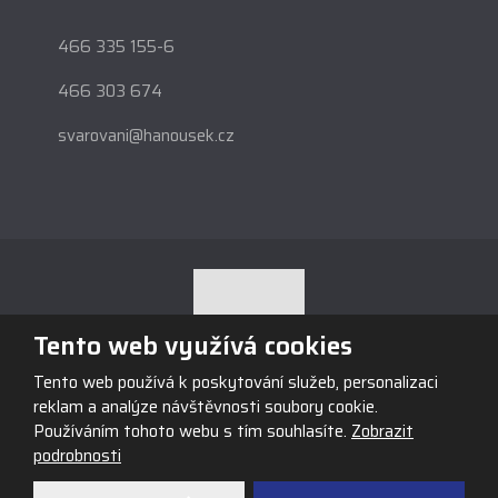
466 335 155-6
466 303 674
svarovani@hanousek.cz
Tento web využívá cookies
Tento web používá k poskytování služeb, personalizaci
© 2026, Obchodní firma HANOUSEK s.r.o., vytvořila eBRÁNA s.r.o.
reklam a analýze návštěvnosti soubory cookie.
Mapa stránek
|
Podmínky použití
Používáním tohoto webu s tím souhlasíte.
Zobrazit
podrobnosti
VYROBILA