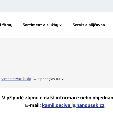
l firmy
Sortiment a služby
Servis a půjčovna
Samostmívací kukly
Speedglas 100V
V případě zájmu o další informace nebo objednán
E-mail:
kamil.pecival@hanousek.cz
T