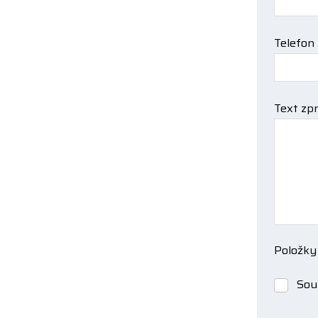
Telefon
Text zp
Položky
Sou
Souhlas
se
zpracov