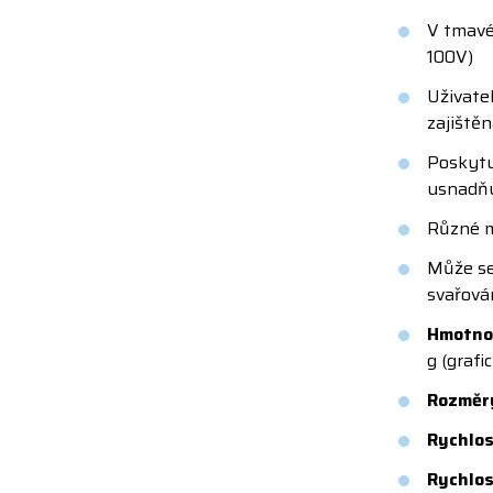
V tmavé
100V)
Uživatel
zajiště
Poskytuj
usnadňuj
Různé mo
Může se
svařován
Hmotno
g (graf
Rozměr
Rychlos
Rychlos