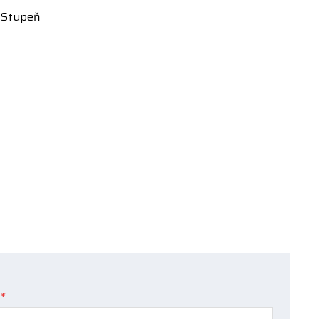
v Stupeň
*