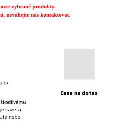
ouze vybrané produkty.
í, neváhejte nás kontaktovat.
ž 12
Cena na dotaz
 škodlivému
 je kazeta
nuta nebo