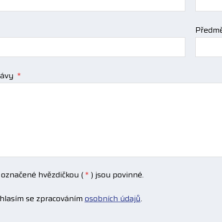
Předmě
rávy
*
 označené hvězdičkou (
*
) jsou povinné.
hlasím se zpracováním
osobních údajů
.
ím
áním