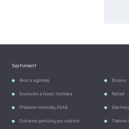
osobníc
údajů
.
Form
se
nepod
odesl
Sortiment
Akce a výprodej
Brusivo
Svařování a řezací technika
Nářadí
Přídavné materiály ESAB
Elektroc
Ochranné pomůcky pro svářeče
Tlakové 