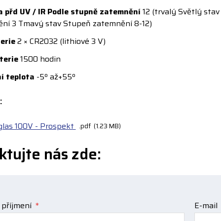
 přd UV / IR Podle stupně zatemnění
12 (trvalý Světlý sta
ní 3 Tmavý stav Stupeň zatemnění 8-12)
erie
2 × CR2032 (lithiové 3 V)
terie
1500 hodin
í teplota
-5º až+55º
:
las 100V - Prospekt
pdf
1.23 MB
ktujte nás zde:
 příjmení
*
E-mail