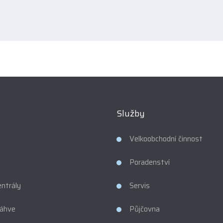
h
ulář
ařilo
at.
Služby
Velkoobchodní činnost
Poradenství
entrály
Servis
láhve
Půjčovna