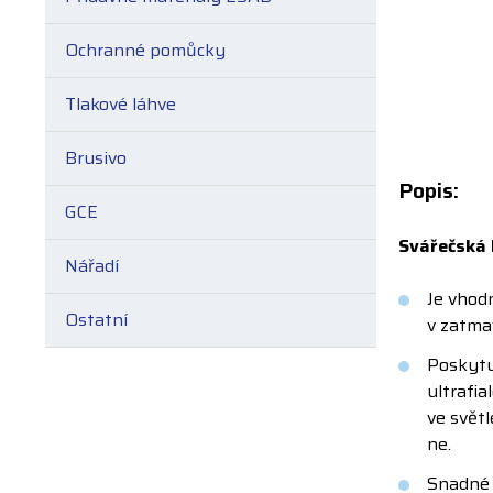
Ochranné pomůcky
Tlakové láhve
Brusivo
Popis:
GCE
Svářečská 
Nářadí
Je vhod
Ostatní
v zatma
Poskytu
ultrafia
ve svět
ne.
Snadné 