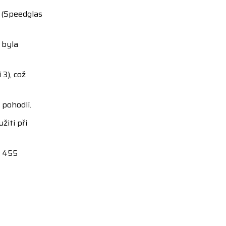
 (Speedglas
 byla
3), což
 pohodlí.
ití při
, 455