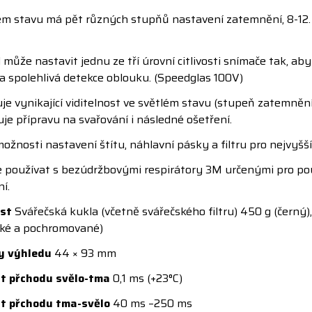
m stavu má pět různých stupňů nastavení zatemnění, 8-12.
 může nastavit jednu ze tří úrovní citlivosti snímače tak, aby
na spolehlivá detekce oblouku. (Speedglas 100V)
e vynikající viditelnost ve světlém stavu (stupeň zatemnění 
e přípravu na svařování i následné ošetření.
žnosti nastavení štítu, náhlavní pásky a filtru pro nejvyšší
 používat s bezúdržbovými respirátory 3M určenými pro použ
í.
st
Svářečská kukla (včetně svářečského filtru) 450 g (černý)
ické a pochromované)
y výhledu
44 × 93 mm
t přchodu svělo-tma
0,1 ms (+23°C)
t přchodu tma-svělo
40 ms –250 ms