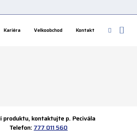
Vyhledává
Kariéra
Velkoobchod
Kontakt
í produktu, kontaktujte p. Pecivála
elefon:
777 011 560