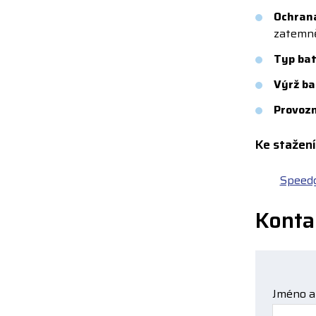
Ochrana
zatemně
Typ bat
Výrž ba
Provozn
Ke stažení
Speedg
Konta
Jméno a