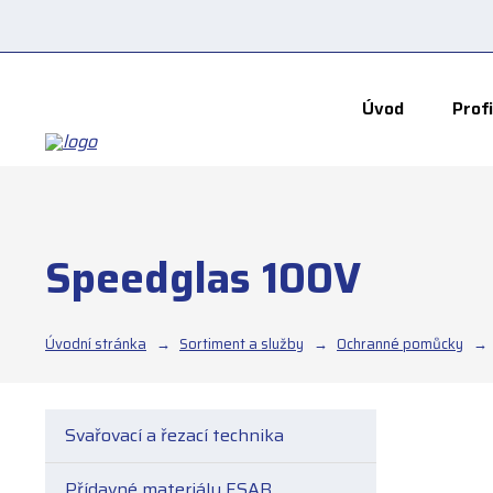
Úvod
Profi
Speedglas 100V
Úvodní stránka
Sortiment a služby
Ochranné pomůcky
Svařovací a řezací technika
Přídavné materiály ESAB