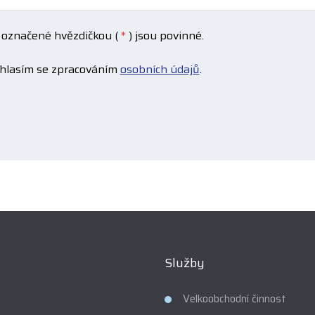
 označené hvězdičkou (
*
) jsou povinné.
hlasím se zpracováním
osobních údajů
.
ím
áním
h
ulář
ařilo
at.
Služby
Velkoobchodní činnost