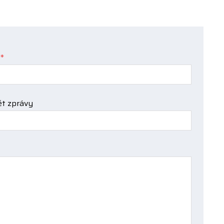
*
t zprávy