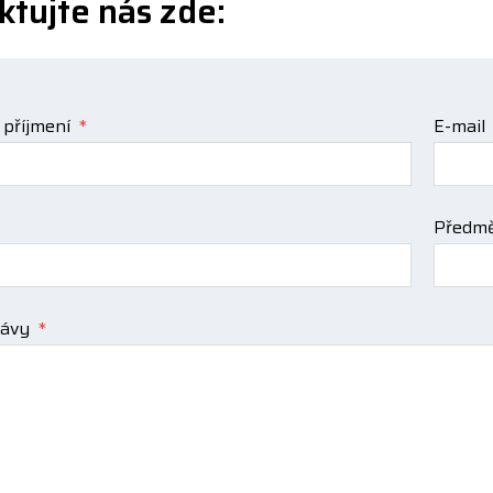
ktujte nás zde:
 příjmení
*
E-mail
Předmě
rávy
*