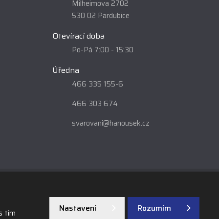
Milheimova 2702
530 02 Pardubice
Otevírací doba
Po-Pá 7:00 - 15:30
Úředna
466 335 155-6
466 303 674
svarovani@hanousek.cz
Nastavení
Rozumím
VYROBILA
s tím