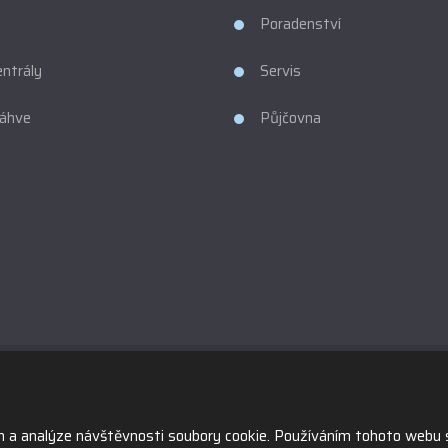
Poradenství
entrály
Servis
láhve
Půjčovna
© 2026, Obchodní firma HANOUSEK s.r.o., vytvořila eBRÁNA s.r.o.
Mapa stránek
|
Podmínky použití
am a analýze návštěvnosti soubory cookie. Používáním tohoto webu 