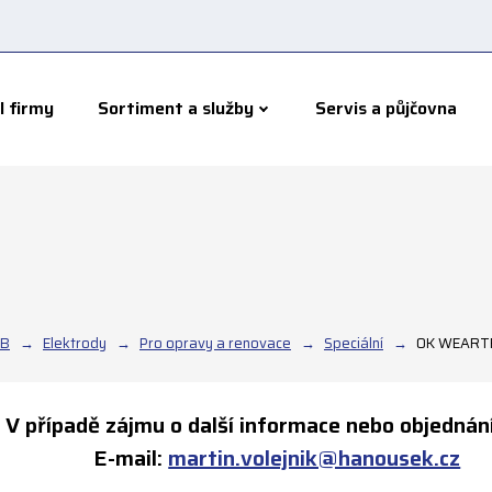
l firmy
Sortiment a služby
Servis a půjčovna
AB
Elektrody
Pro opravy a renovace
Speciální
OK WEART
V případě zájmu o další informace nebo objednání
E-mail:
martin.volejnik@hanousek.cz
T