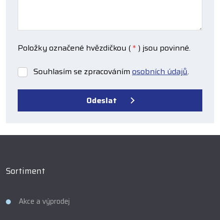
Položky označené hvězdičkou (
*
) jsou povinné.
Souhlasím se zpracováním
osobních údajů
.
Souhlasím
se
zpracováním
Odeslat
osobních
údajů
.
Formulář
se
nepodařilo
odeslat.
Sortiment
Akce a výprodej