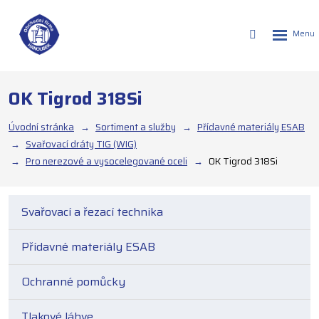
Rozbalen
Vyhledáván
menu
OK Tigrod 318Si
Úvodní stránka
Sortiment a služby
Přídavné materiály ESAB
Svařovací dráty TIG (WIG)
Pro nerezové a vysocelegované oceli
OK Tigrod 318Si
Svařovací a řezací technika
Přídavné materiály ESAB
Ochranné pomůcky
Tlakové láhve