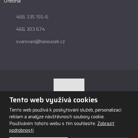
Úředna
466 335 155-6
466 303 674
svarovani@hanousek.cz
Tento web využívá cookies
Tento web používá k poskytování služeb, personalizaci
© 2026, Obchodní firma HANOUSEK s.r.o., vytvořila eBRÁNA s.r.o.
reklam a analýze návštěvnosti soubory cookie.
Mapa stránek
|
Podmínky použití
Používáním tohoto webu s tím souhlasíte.
Zobrazit
podrobnosti
VYROBILA