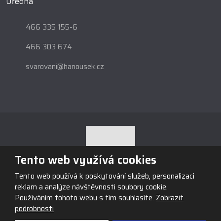
Úředna
466 335 155-6
466 303 674
svarovani@hanousek.cz
Tento web využívá cookies
Tento web používá k poskytování služeb, personalizaci
© 2026, Obchodní firma HANOUSEK s.r.o., vytvořila eBRÁNA s.r.o.
reklam a analýze návštěvnosti soubory cookie.
Mapa stránek
|
Podmínky použití
Používáním tohoto webu s tím souhlasíte.
Zobrazit
podrobnosti
VYROBILA