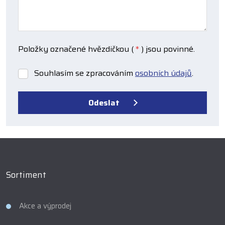
Položky označené hvězdičkou (
*
) jsou povinné.
Souhlasím se zpracováním
osobních údajů
.
Souhlasím
se
zpracováním
Odeslat
osobních
údajů
.
Formulář
se
nepodařilo
odeslat.
Sortiment
Akce a výprodej