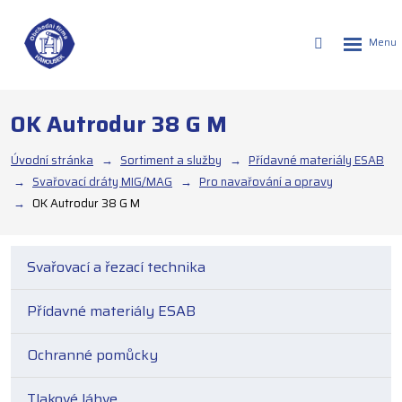
Rozbalen
Vyhledáván
menu
OK Autrodur 38 G M
Úvodní stránka
Sortiment a služby
Přídavné materiály ESAB
Svařovací dráty MIG/MAG
Pro navařování a opravy
OK Autrodur 38 G M
Svařovací a řezací technika
Přídavné materiály ESAB
Ochranné pomůcky
Tlakové láhve