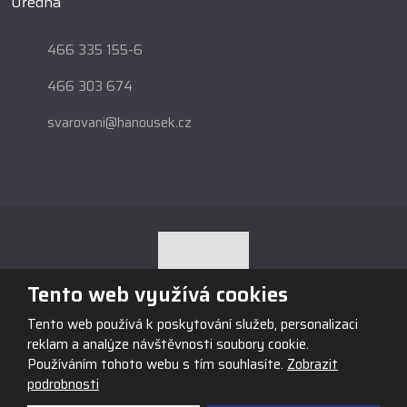
Úředna
466 335 155-6
466 303 674
svarovani@hanousek.cz
Tento web využívá cookies
Tento web používá k poskytování služeb, personalizaci
© 2026, Obchodní firma HANOUSEK s.r.o., vytvořila eBRÁNA s.r.o.
reklam a analýze návštěvnosti soubory cookie.
Mapa stránek
|
Podmínky použití
Používáním tohoto webu s tím souhlasíte.
Zobrazit
podrobnosti
VYROBILA