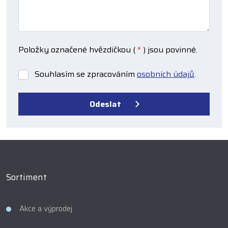
Položky označené hvězdičkou (
*
) jsou povinné.
Souhlasím se zpracováním
osobních údajů
.
Souhlasím
se
zpracováním
Odeslat
osobních
údajů
.
Formulář
se
nepodařilo
odeslat.
Sortiment
Akce a výprodej