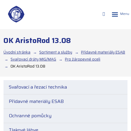
Rozbalen
Vyhledáván
menu
OK AristoRod 13.08
Úvodní stránka
Sortiment a služby
Přídavné materiály ESAB
Svařovací dráty MIG/MAG
Pro žáropevné oceli
OK AristoRod 13.08
Svařovací a řezací technika
Přídavné materiály ESAB
Ochranné pomůcky
Tlakové láhve