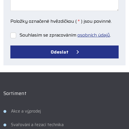
Položky označené hvězdičkou (
*
) jsou povinné.
Souhlasím se zpracováním
osobních údajů
.
Souhlasím
se
zpracováním
Odeslat
osobních
údajů
.
Formulář
se
nepodařilo
odeslat.
Sortiment
Akce a výprodej
Svařování a řezací technika