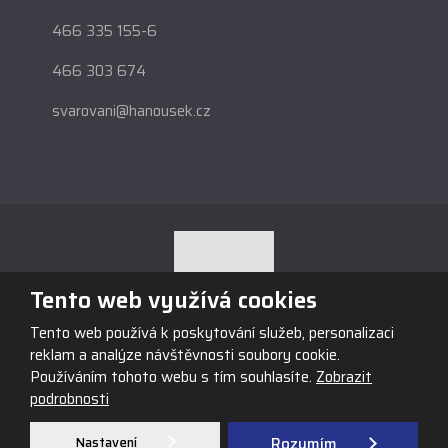
466 335 155-6
466 303 674
svarovani@hanousek.cz
Tento web využívá cookies
Tento web používá k poskytování služeb, personalizaci
© 2026, Obchodní firma HANOUSEK s.r.o., vytvořila eBRÁNA s.r.o.
reklam a analýze návštěvnosti soubory cookie.
Mapa stránek
|
Podmínky použití
Používáním tohoto webu s tím souhlasíte.
Zobrazit
podrobnosti
VYROBILA
Nastavení
Rozumím