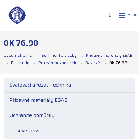
Rozbalen
Vyhledáván
menu
OK 76.98
Úvodní stránka
Sortiment a služby
Přídavné materiály ESAB
Elektrody
Pro žáropevné oceli
Bazické
OK 76.98
Svařovací a řezací technika
Přídavné materiály ESAB
Ochranné pomůcky
Tlakové láhve