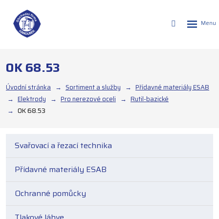
Rozbalen
Vyhledáván
menu
OK 68.53
Úvodní stránka
Sortiment a služby
Přídavné materiály ESAB
Elektrody
Pro nerezové oceli
Rutil-bazické
OK 68.53
Svařovací a řezací technika
Přídavné materiály ESAB
Ochranné pomůcky
Tlakové láhve