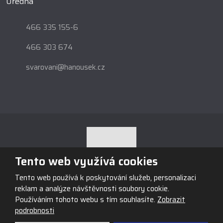
Úředna
466 335 155-6
466 303 674
svarovani@hanousek.cz
Tento web využívá cookies
Tento web používá k poskytování služeb, personalizaci
© 2026, Obchodní firma HANOUSEK s.r.o., vytvořila eBRÁNA s.r.o.
reklam a analýze návštěvnosti soubory cookie.
Mapa stránek
|
Podmínky použití
Používáním tohoto webu s tím souhlasíte.
Zobrazit
podrobnosti
VYROBILA