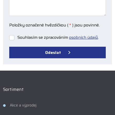
Položky označené hvězdičkou (
*
) jsou povinné.
Souhlasím se zpracováním
osobních údajů
.
Souhlasím
se
zpracováním
Odeslat
osobních
údajů
.
Formulář
se
nepodařilo
odeslat.
Sortiment
Akce a výprodej