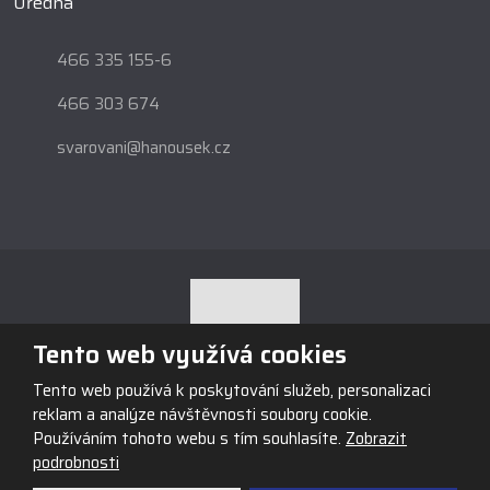
Úředna
466 335 155-6
466 303 674
svarovani@hanousek.cz
Tento web využívá cookies
Tento web používá k poskytování služeb, personalizaci
© 2026, Obchodní firma HANOUSEK s.r.o., vytvořila eBRÁNA s.r.o.
reklam a analýze návštěvnosti soubory cookie.
Mapa stránek
|
Podmínky použití
Používáním tohoto webu s tím souhlasíte.
Zobrazit
podrobnosti
VYROBILA