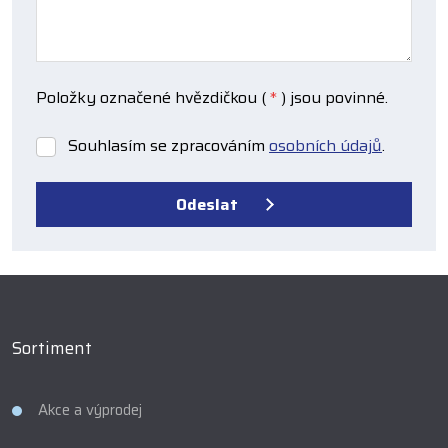
Položky označené hvězdičkou (
*
) jsou povinné.
Souhlasím se zpracováním
osobních údajů
.
Souhlasím
se
zpracováním
Odeslat
osobních
údajů
.
Formulář
se
nepodařilo
odeslat.
Sortiment
Akce a výprodej