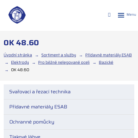
Rozbalen
Vyhledáván
menu
OK 48.60
Úvodní stránka
Sortiment a služby
Přídavné materiály ESAB
Elektrody
Pro běžné nelegované oceli
Bazické
OK 48.60
Svařovací a řezací technika
Přídavné materiály ESAB
Ochranné pomůcky
Tlakové láhve