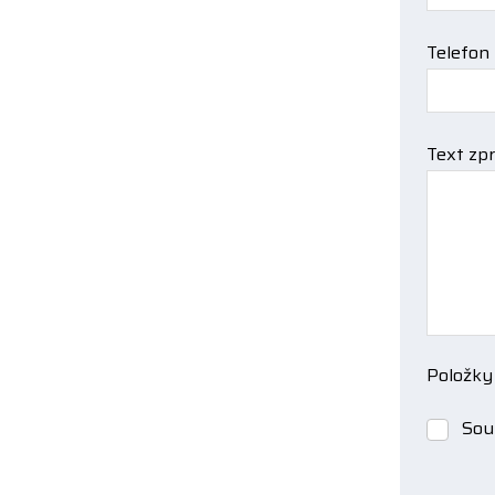
Telefon
Text zp
Položky
Sou
Souhlas
se
zpracov