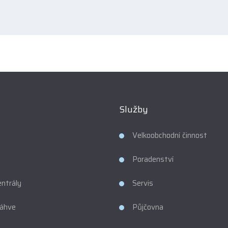
h
ulář
ařilo
at.
Služby
Velkoobchodní činnost
Poradenství
entrály
Servis
láhve
Půjčovna