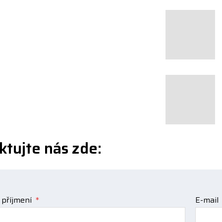
ktujte nás zde:
 příjmení
*
E-mail