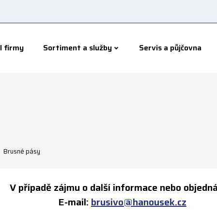
l firmy
Sortiment a služby
Servis a půjčovna
Brusné pásy
V případě zájmu o další informace nebo objedná
E-mail:
brusivo@hanousek.cz
Tel