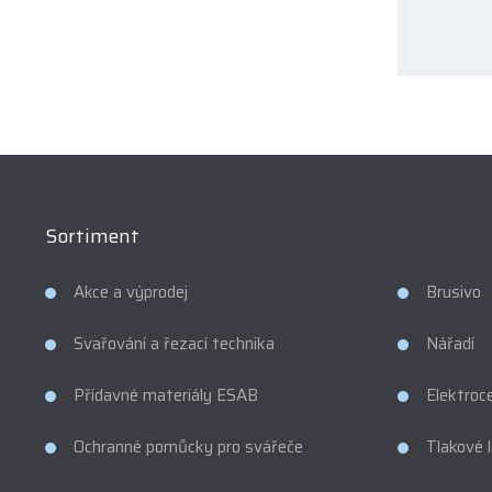
osobníc
údajů
.
Form
se
nepod
odesl
Sortiment
Akce a výprodej
Brusivo
Svařování a řezací technika
Nářadí
Přídavné materiály ESAB
Elektroc
Ochranné pomůcky pro svářeče
Tlakové 