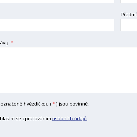
Předmě
rávy
*
 označené hvězdičkou (
*
) jsou povinné.
hlasím se zpracováním
osobních údajů
.
ím
áním